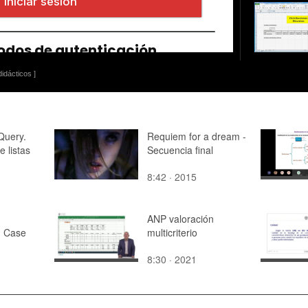
idácticos ]
Query.
Requiem for a dream -
 listas
Secuencia final
8:42 · 2015
ANP valoración
. Case
multicriterio
8:30 · 2021