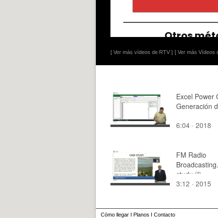
[ Ver más vídeos de RTV ]
[ Ver más Vídeos d
Excel Power 
Generación de
6:04 · 2018
FM Radio
Broadcasting
study (I)
3:12 · 2015
Cómo llegar
I
Planos
I
Contacto