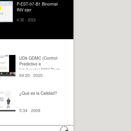
P-EST-07-B1 Binomial
INV ejer
4:30 · 2015
UD6 QDMC (Control
Predictivo e
Inteligente) MAII Parte
69:20 · 2020
II 19-20
¿Qué es la Calidad?
5:34 · 2009