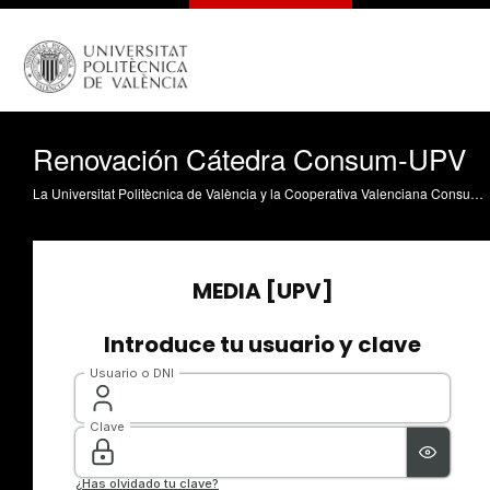
Renovación Cátedra Consum-UPV
La Universitat Politècnica de València y la Cooperativa Valenciana Consum han firmado la renovación de la Cátedra de Empresa suscrita por las dos entidades en el año 2007.