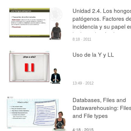
Unidad 2.4. Los hongo
patógenos. Factores d
incidencia y su papel e
la degradación de
8:18 · 2011
detritus.
Uso de la Y y LL
13:49 · 2012
Databases, Files and
Datawarehousing: File
and File types
4:18 · 2015