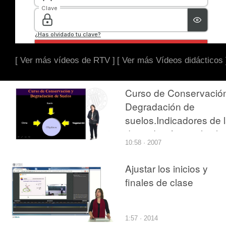
[ Ver más vídeos de RTV ]
[ Ver más Vídeos didácticos 
Curso de Conservació
Degradación de
suelos.Indicadores de 
degradación: suelo,cli
10:58 · 2007
y vegetación
Ajustar los inicios y
finales de clase
1:57 · 2014