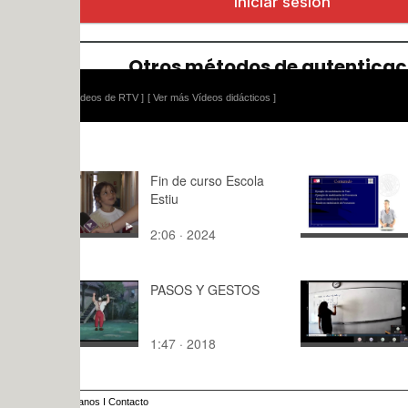
ídeos de RTV ]
[ Ver más Vídeos didácticos ]
Fin de curso Escola
Modulacio
Estiu
Angulares:
2:06 · 2024
10:49 · 20
PASOS Y GESTOS
Aplicacion
determinat
ción diagon
1:47 · 2018
115:36 · 2
anos
I
Contacto