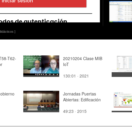
idácticos ]
 T58-T62-
20210204 Clase MIB
or
IoT
130:01 · 2021
obierno
Jornadas Puertas
Abiertas: Edificación
49:23 · 2015