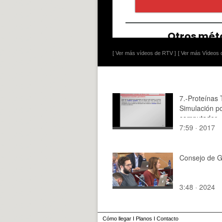
[ Ver más vídeos de RTV ]
[ Ver más Vídeos d
7.-Proteínas
Simulación p
computador
7:59 · 2017
Consejo de G
3:48 · 2024
Cómo llegar
I
Planos
I
Contacto