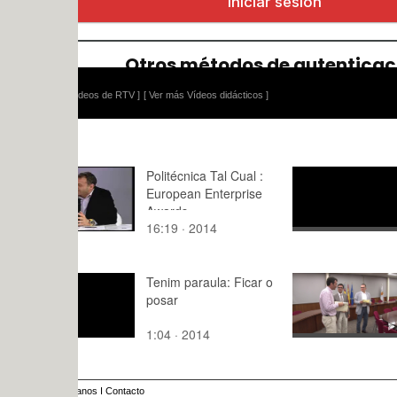
ídeos de RTV ]
[ Ver más Vídeos didácticos ]
Politécnica Tal Cual :
Matemática
European Enterprise
Teorema (d
Awards
medio Integ
16:19 · 2014
3:55 · 202
Tenim paraula: Ficar o
Certificado
posar
energético
1:04 · 2014
2:,0 · 2024
anos
I
Contacto