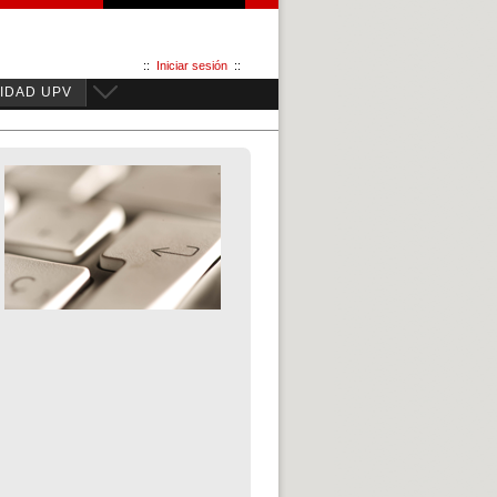
::
Iniciar sesión
::
IDAD UPV