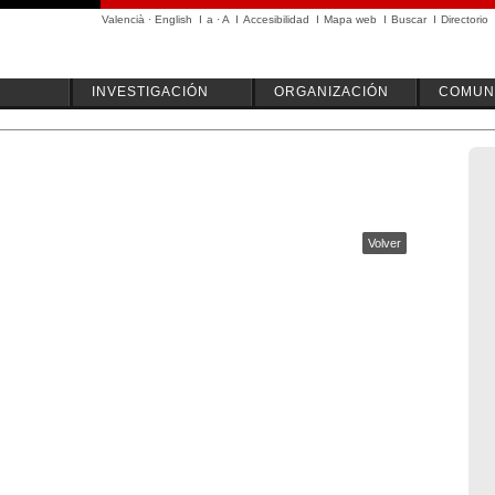
Valencià
·
English
I
a
·
A
I
Accesibilidad
I
Mapa web
I
Buscar
I
Directorio
INVESTIGACIÓN
ORGANIZACIÓN
COMUN
Volver