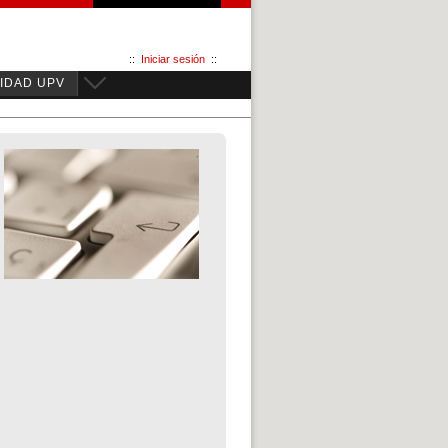
::
Iniciar sesión
::
IDAD UPV