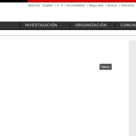
Valencià
·
English
I
a
·
A
I
Accesibilidad
I
Mapa web
I
Buscar
I
Directorio
INVESTIGACIÓN
ORGANIZACIÓN
COMUN
Volver