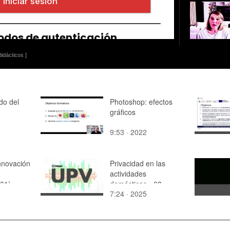
idácticos ]
do del
Photoshop: efectos
gráficos
9:53 · 2022
nnovación
Privacidad en las
actividades
(01)
domésticas - 08 -
7:24 · 2025
Dashboards y drones