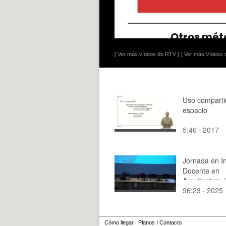
[ Ver más vídeos de RTV ]
[ Ver más Vídeos d
Uso comparti
espacio
5:46 · 2017
Jornada en I
Docente en
Arquitectura 
96:23 · 2025
Cómo llegar
I
Planos
I
Contacto