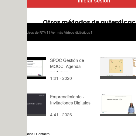
ídeos de RTV ]
[ Ver más Vídeos didácticos ]
SPOC Gestión de
POO - Cang
MOOC. Agenda
Entregable
workshop
1:21 · 2020
6:48 · 202
Emprendimiento -
Integració
Invitaciones Digitales
funciones r
Raíces rea
4:41 · 2026
8:38 · 201
anos
I
Contacto