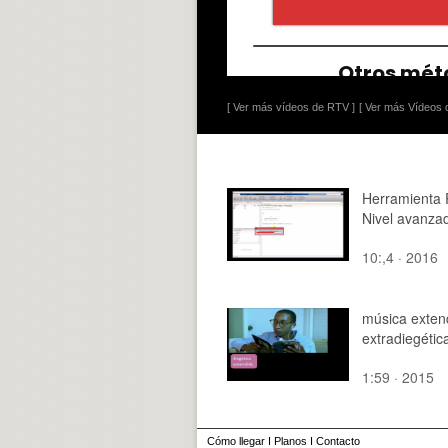
[ Ver más vídeos de RTV ]
[ Ver más Vídeos d
Herramienta
Nivel avanza
10:,4 · 2016
música exten
extradiegétic
1:59 · 2015
Cómo llegar
I
Planos
I
Contacto