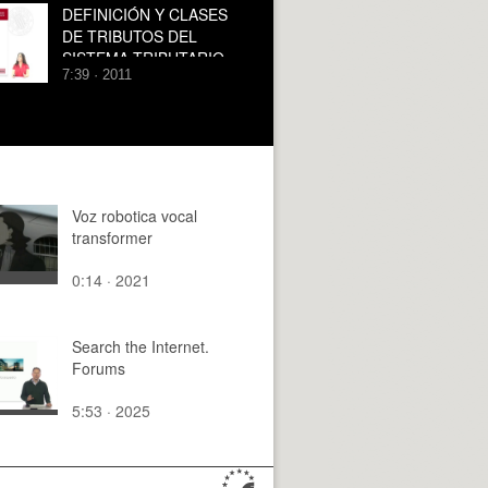
DEFINICIÓN Y CLASES
DE TRIBUTOS DEL
SISTEMA TRIBUTARIO
7:39 · 2011
ESPAÑOL
Voz robotica vocal
transformer
0:14 · 2021
Search the Internet.
Forums
5:53 · 2025