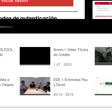
idácticos ]
 RLTOOL.
Anexo I. Video Títulos
do
de Crédito
1:47 · 2025
dida a
EDE 1-Entrevista Pau
a (Vegas)
y David
40:10 · 2015