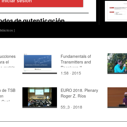
idácticos ]
rucciones
Fundamentals of
ra el
Transmitters and
a matriz
Receivers II
1:58 · 2015
én de TSB
EURO 2018. Plenary
en
Roger Z. Ríos
l Cual
55:,3 · 2018