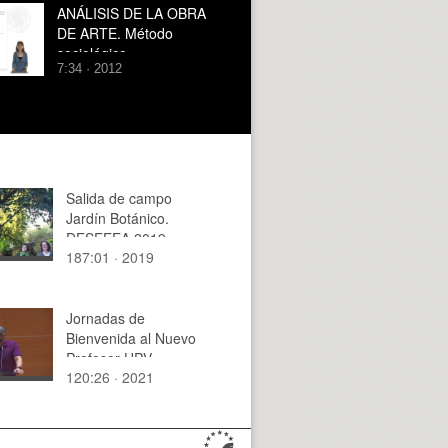
ANÁLISIS DE LA OBRA
DE ARTE. Método
sociológico
7:34 · 2012
Salida de campo
Jardín Botánico.
DESEEEA 2019,
187:01 · 2019
Conservación
ecosistemas y
biodiversidad
Jornadas de
Bienvenida al Nuevo
Profesor UPV
120:26 · 2021