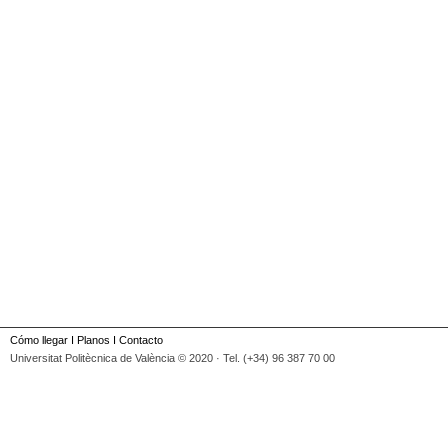
Cómo llegar
I
Planos
I
Contacto
Universitat Politècnica de València © 2020 · Tel. (+34) 96 387 70 00