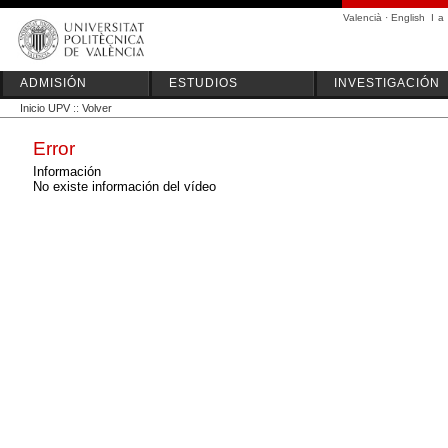
Valencià
·
English
I
a
ADMISIÓN
ESTUDIOS
INVESTIGACIÓN
Inicio UPV
::
Volver
Error
Información
No existe información del vídeo