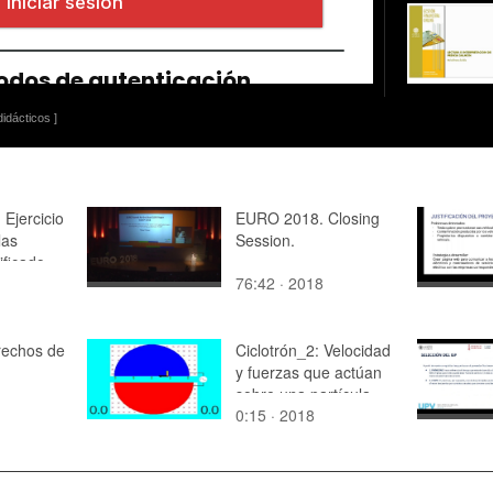
idácticos ]
Ejercicio
EURO 2018. Closing
las
Session.
ficado
76:42 · 2018
rechos de
Ciclotrón_2: Velocidad
y fuerzas que actúan
sobre una partícula
0:15 · 2018
positiva en el interior
de un ciclotrón