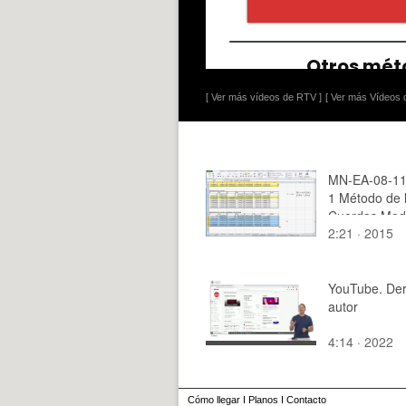
[ Ver más vídeos de RTV ]
[ Ver más Vídeos d
MN-EA-08-11 
1 Método de 
Cuerdas Modi
2:21 · 2015
YouTube. De
autor
4:14 · 2022
Cómo llegar
I
Planos
I
Contacto