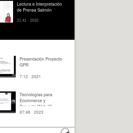
Lectura e Interpretación
de Prensa Salmón
21:41 · 2010
Presentación Proyecto
GPR
7:12 · 2021
Tecnologías para
Ecommerce y
Proyecto Web (II)
87:48 · 2023