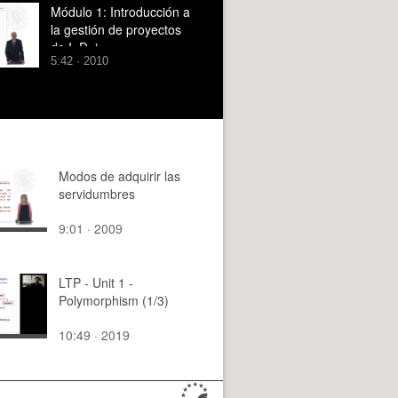
ciencia, tecnología
Módulo 1: Introducción a
la gestión de proyectos
de I+D+i
5:42 · 2010
Modos de adquirir las
servidumbres
9:01 · 2009
LTP - Unit 1 -
Polymorphism (1/3)
10:49 · 2019