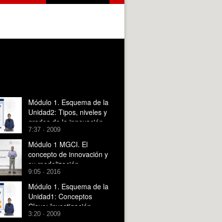
Módulo 1. Esquema de la
Unidad2: Tipos, niveles y
grados de la innovación
7:37 · 2009
Módulo 1 MGCI. El
concepto de innovación y
su modelización
9:05 · 2016
Módulo 1. Esquema de la
Unidad1: Conceptos
Clave: Investigación,
3:20 · 2009
desarrollo, innovación,