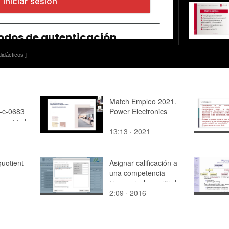
idácticos ]
Match Empleo 2021.
-c-0683
Power Electronics
a - 11 de
13:13 · 2021
uotient
Asignar calificación a
una competencia
transversal a partir de
2:09 · 2016
una fórmula