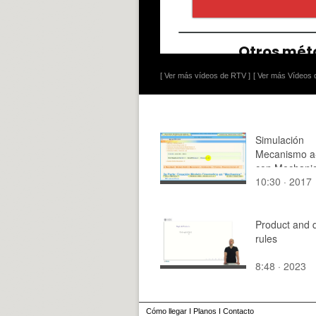
[ Ver más vídeos de RTV ]
[ Ver más Vídeos d
Simulación
Mecanismo a
con Mechanic
10:30 · 2017
13
Product and q
rules
8:48 · 2023
Cómo llegar
I
Planos
I
Contacto