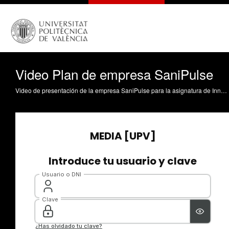
Video Plan de empresa SaniPulse
Video de presentación de la empresa SaniPulse para la asignatura de Innovar y Emprender de GIB. Realizado por: Jesús Aznar García, Mario Barea Moya, Santiago García Trapero, Cesar López Ferrández, Miguel Quijada López y Pablo Ormaetxe Méndez.