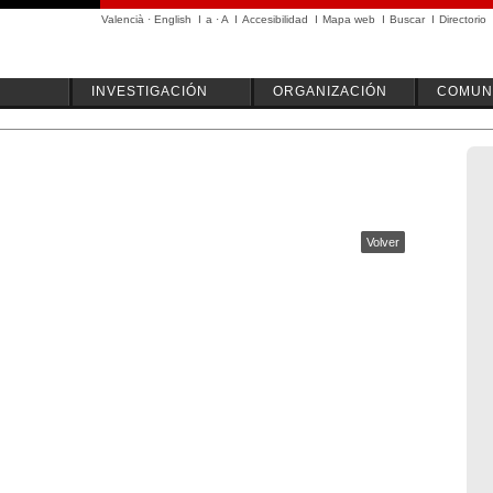
Valencià
·
English
I
a
·
A
I
Accesibilidad
I
Mapa web
I
Buscar
I
Directorio
INVESTIGACIÓN
ORGANIZACIÓN
COMUN
Volver