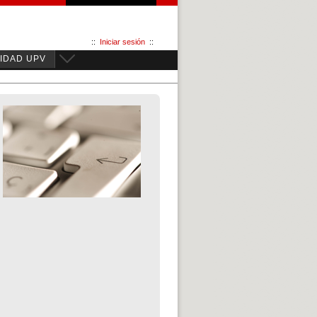
::
Iniciar sesión
::
IDAD UPV