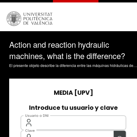
Action and reaction hydraulic
machines, what is the difference?
El presente objeto describe la diferencia entre las máquinas hidráulicas de acción y reacción a través de la definición del concepto de grado de reactividad y la utilización de este tipo de maquinaria en el conjunto de las máquinas hidráulicas, así como sus diferentes aplicaciones. López Jiménez, PA.; Pérez Sánchez, M. (2024). Action and reaction hydraulic machines, what is the difference?. https://riunet.upv.es/handle/10251/205346 DER