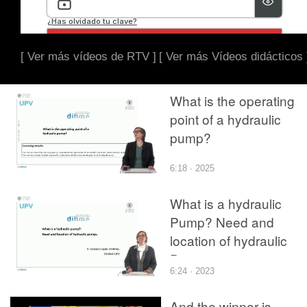
[ Ver más vídeos de RTV ]
[ Ver más Vídeos didácticos 
What is the operating
point of a hydraulic
pump?
6:18 · 2025
What is a hydraulic
Pump? Need and
location of hydraulic
Pumps
6:24 · 2023
And the winner is...