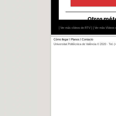
[ Ver más vídeos de RTV ]
[ Ver más Vídeos d
Cómo llegar
I
Planos
I
Contacto
Universitat Politècnica de València © 2020 · Tel. 