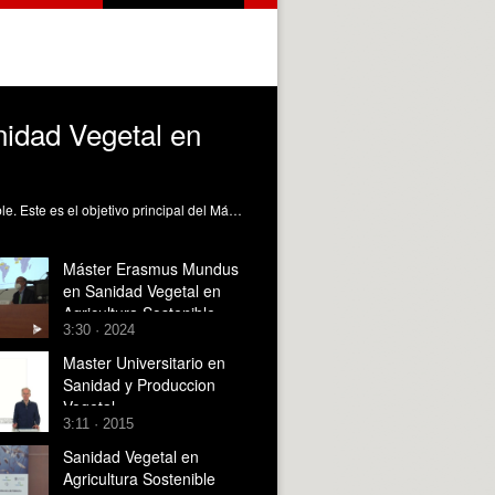
nidad Vegetal en
Formar profesionales cualificados para la gestión de métodos de protección de cultivos seguros en una agricultura sostenible. Este es el objetivo principal del Máster Universitario Erasmus Mundus en Sanidad Vegetal en Agricultura Sostenible, título que coordina la Universitat Politècnica de València.
Máster Erasmus Mundus
en Sanidad Vegetal en
Agricultura Sostenible
3:30 · 2024
Master Universitario en
Sanidad y Produccion
Vegetal
3:11 · 2015
Sanidad Vegetal en
Agricultura Sostenible