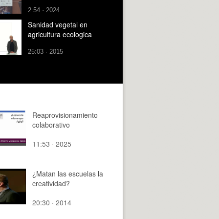
2:54 · 2024
Sanidad vegetal en
agricultura ecologica
25:03 · 2015
Reaprovisionamiento
colaborativo
11:53 · 2025
¿Matan las escuelas la
creatividad?
20:30 · 2014