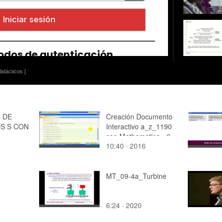
idácticos ]
 DE
Creación Documento
S S CON
Interactivo a_z_1190
con Mathematica - 2
10:40 · 2016
de 2
MT_09-4a_Turbine
6:24 · 2020