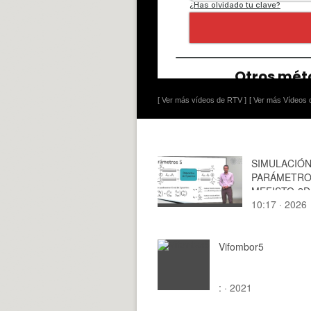
[ Ver más vídeos de RTV ]
[ Ver más Vídeos d
SIMULACIÓN
PARÁMETRO
MEFISTO-2D
10:17 · 2026
Vifombor5
: · 2021