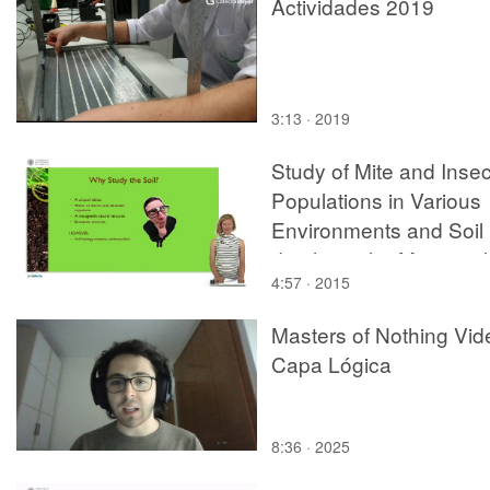
Actividades 2019
3:13 · 2019
Study of Mite and Insec
Populations in Various
Environments and Soil
depths in the Municipal
4:57 · 2015
of Benitatchell 2
Masters of Nothing Vid
Capa Lógica
8:36 · 2025