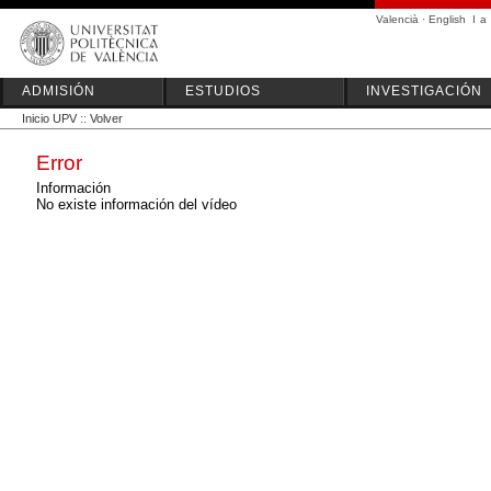
Valencià
·
English
I
a
ADMISIÓN
ESTUDIOS
INVESTIGACIÓN
Inicio UPV
::
Volver
Error
Información
No existe información del vídeo