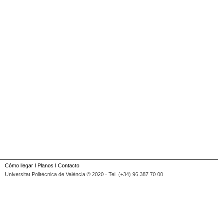
Cómo llegar
I
Planos
I
Contacto
Universitat Politècnica de València © 2020 · Tel. (+34) 96 387 70 00