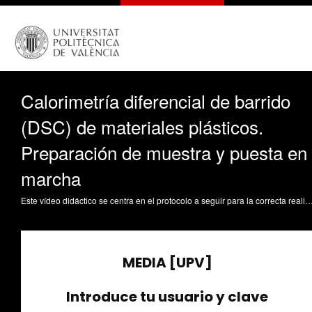
Calorimetría diferencial de barrido
(DSC) de materiales plásticos.
Preparación de muestra y puesta en
marcha
Este vídeo didáctico se centra en el protocolo a seguir para la correcta realización de un ensayo de caracterización de material plástico mediante calorimetría diferencial de barrido (DSC). El vídeo se centra en aspectos ligados a la preparación de muestra, colocación en el horno, puesta a punto del programa o ciclo térmico y finalización-comprobación de los resultados. Balart Gimeno, RA.; Montañés Muñoz, N.; Quiles Carrillo, LJ. (2018). Calorimetría diferencial de barrido (DSC) de materiales