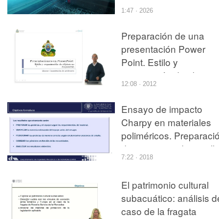
MÁQUINA Y MANEJO
1:47 · 2026
BÁSICO.
Preparación de una
presentación Power
Point. Estilo y
preparación de objetos
12:08 · 2012
en transparencias.
Ensayo de impacto
Charpy en materiales
poliméricos. Preparaci
de muestra y desarroll
7:22 · 2018
del ensayo
El patrimonio cultural
subacuático: análisis d
caso de la fragata