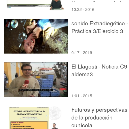
Nuestra Señora de las
10:32 · 2016
Mercedes y el conflicto
América-Europa
sonido Extradiegético -
Práctica 3/Ejercicio 3
0:17 · 2019
El Llagosti - Noticia C9 
aldema3
1:01 · 2015
Futuros y perspectivas
de la producción
cunícola