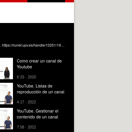
Se comentan las estadísticas que ofrece un canal de Youtube Despujol Zabala, I. (2023). YouTube. Estadísticas de un canal. https://riunet.upv.es/handle/10251/194129 DER
Como crear un canal de
Youtube
6:33 · 2020
YouTube. Listas de
reproducción de un canal
4:17 · 2022
YouTube. Gestionar el
contenido de un canal
7:58 · 2022