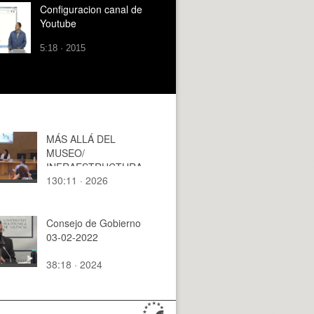
Configuracion canal de
Youtube
5:18 · 2015
MÁS ALLÁ DEL
MUSEO/
INFRAESTRUCTURA
130:11 · 2026
S CULTURALES
URBANAS: Entre la
fragilidad y las nuevas
estrategias. 1/2
Consejo de Gobierno
03-02-2022
38:18 · 2024