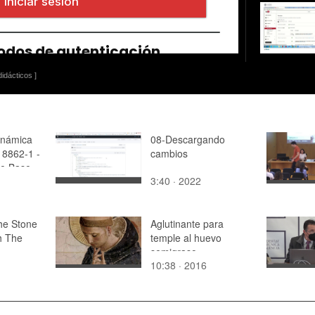
idácticos ]
inámica
08-Descargando
 8862-1 -
cambios
re Base -
3:40 · 2022
he Stone
Aglutinante para
h The
temple al huevo
semigraso
10:38 · 2016