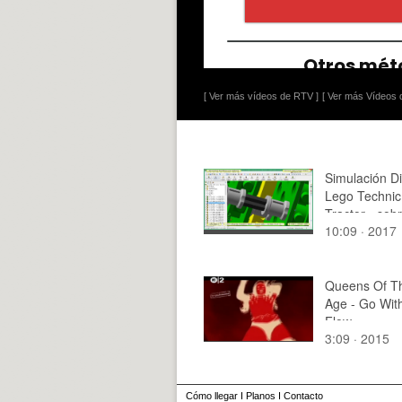
[ Ver más vídeos de RTV ]
[ Ver más Vídeos d
Simulación D
Lego Technic
Tractor - sob
10:09 · 2017
11 de 27
Queens Of T
Age - Go Wit
Flow
3:09 · 2015
Cómo llegar
I
Planos
I
Contacto