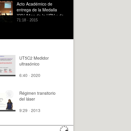
Acto Académico de
entrega de la Medalla
XXV Años de la UPV y de
71:18 · 2015
Reconocimiento al
Personal Jubilado
UT5C2 Medidor
ultrasónico
6:40 · 2020
Régimen transitorio
del láser
9:29 · 2013