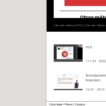
[ Ver más vídeos de RTV ]
[ Ver más Vídeos d
mc3
111:54 · 202
Arrendamien
financiero
10:41 · 2010
Cómo llegar
I
Planos
I
Contacto