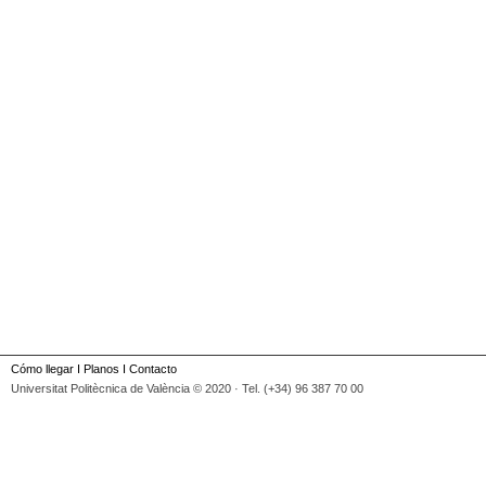
Cómo llegar
I
Planos
I
Contacto
Universitat Politècnica de València © 2020 · Tel. (+34) 96 387 70 00