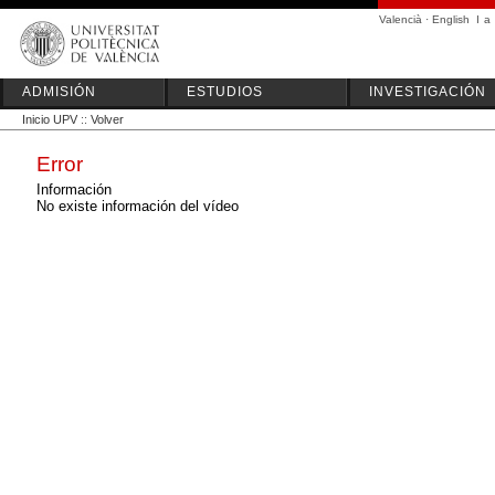
Valencià
·
English
I
a
ADMISIÓN
ESTUDIOS
INVESTIGACIÓN
Inicio UPV
::
Volver
Error
Información
No existe información del vídeo