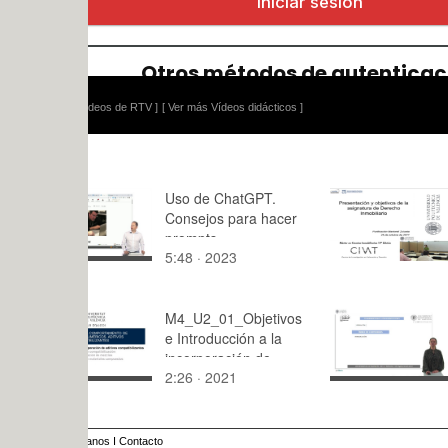
ídeos de RTV ]
[ Ver más Vídeos didácticos ]
Uso de ChatGPT.
Clase Der
Consejos para hacer
Inmobiliari
prompts
Parte 1.
5:48 · 2023
41:18 · 20
M4_U2_01_Objetivos
2D nanoest
e Introducción a la
aplicacione
incorporación de
2:26 · 2021
10:12 · 20
aditivos
compatibilizantes
anos
I
Contacto