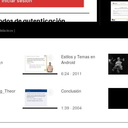
idácticos ]
Estilos y Temas en
¿n
Android
6:24 · 2011
g_Theor
Conclusión
1:39 · 2004