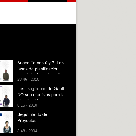
Anexo Temas 6 y 7. Las
fases de planificación
seguimiento y ejecución
28:46 · 2010
de los proyectos de I+D
(parte1)
Los Diagramas de Gantt
NO son efectivos para la
planificación y
6:15 · 2010
seguimiento de proyectos
de desarrollo de software
Seguimiento de
Proyectos
8:48 · 2004