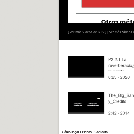
[ Ver más vídeos de RTV ]
[ Ver más Vídeos d
P2.2.1 La
reverberacio
invertida
0:23 · 2020
The_Big_Ban
y_Credits
2:42 · 2014
Cómo llegar
I
Planos
I
Contacto