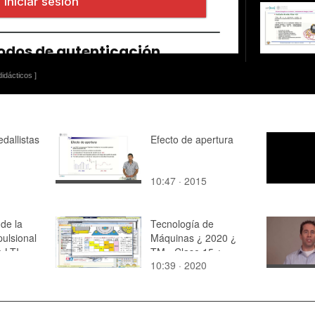
idácticos ]
dallistas
Efecto de apertura
10:47 · 2015
 de la
Tecnología de
ulsional
Máquinas ¿ 2020 ¿
a LTI
TM - Clase 15 ¿
10:39 · 2020
Tramo 08 de 16
n