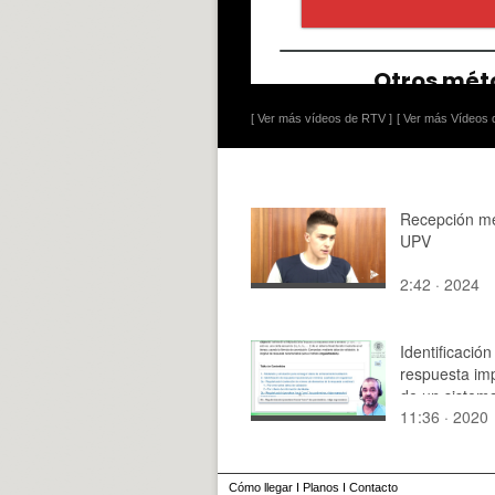
[ Ver más vídeos de RTV ]
[ Ver más Vídeos d
Recepción me
UPV
2:42 · 2024
Identificación
respuesta imp
de un sistem
11:36 · 2020
discreto:
regularizació
(Matlab)
Cómo llegar
I
Planos
I
Contacto