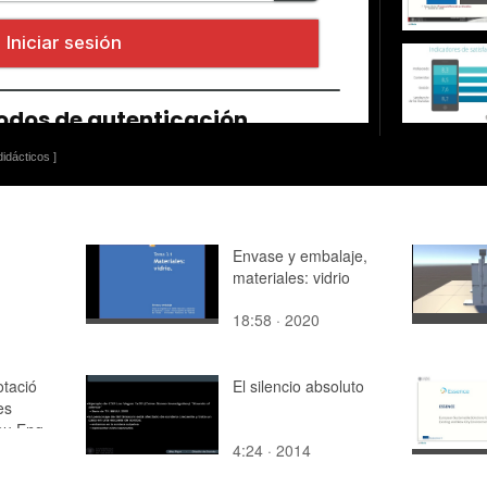
idácticos ]
Envase y embalaje,
materiales: vidrio
18:58 · 2020
otació
El silencio absoluto
es
au Eng.
4:24 · 2014
ia. (VAL)