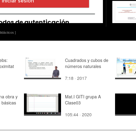
idácticos ]
ebs:
Cuadrados y cubos de
oximitat
números naturales
7:18 · 2017
na obra y
Mat.I GITI grupa A
s básicas
Clase03
105:44 · 2020