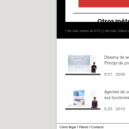
[ Ver más vídeos de RTV ]
[ Ver más Vídeos d
Disseny de w
Principi de pr
9:07 · 2009
Agentes de u
sus funcione
6:23 · 2010
Cómo llegar
I
Planos
I
Contacto