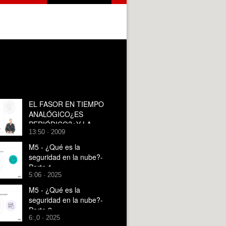
EL FASOR EN TIEMPO
ANALÓGICO¿ES
PERIÓDICO?¿Y LA
13:50 · 2009
SUMA DE FASORES, LO
ES?
M5 - ¿Qué es la
seguridad en la nube?-
Parte 1
5:06 · 2025
M5 - ¿Qué es la
seguridad en la nube?-
Parte 2
6:,0 · 2025