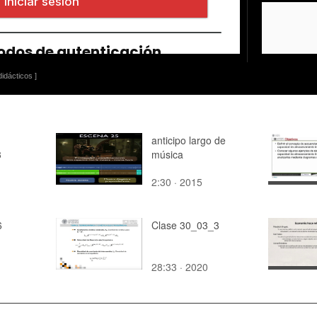
idácticos ]
anticipo largo de
3
música
2:30 · 2015
6
Clase 30_03_3
28:33 · 2020