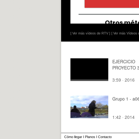
[ Ver más vídeos de RTV ]
[ Ver más Vídeos d
EJERCICIO
PROYECTO 
3:59 · 2016
Grupo 1 - a0
1:42 · 2014
Cómo llegar
I
Planos
I
Contacto