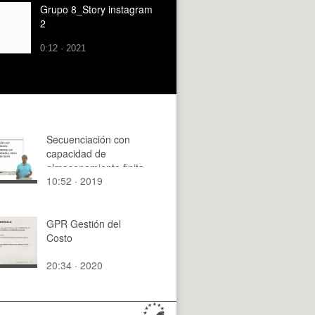
Grupo 8_Story instagram
2
0:12 · 2021
Secuenciación con
capacidad de
almacenamiento finita
10:52 · 2019
GPR Gestión del
Costo
20:34 · 2020