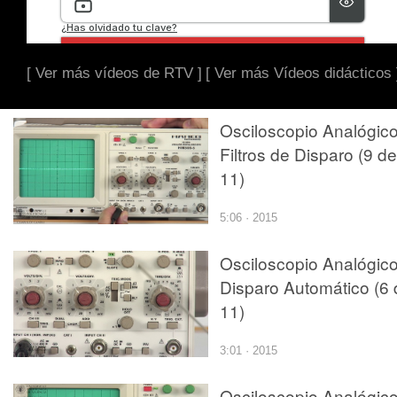
[ Ver más vídeos de RTV ]
[ Ver más Vídeos didácticos 
Osciloscopio Analógico
Filtros de Disparo (9 de
11)
5:06 · 2015
Osciloscopio Analógico
Disparo Automático (6 
11)
3:01 · 2015
Osciloscopio Analógico