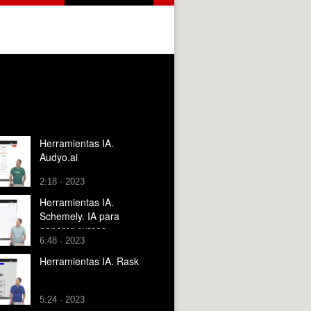
Herramientas IA.
Audyo.ai
2:18 · 2023
Herramientas IA.
Schemely. IA para
generar cursos
6:48 · 2023
Herramientas IA. Rask
5:24 · 2023