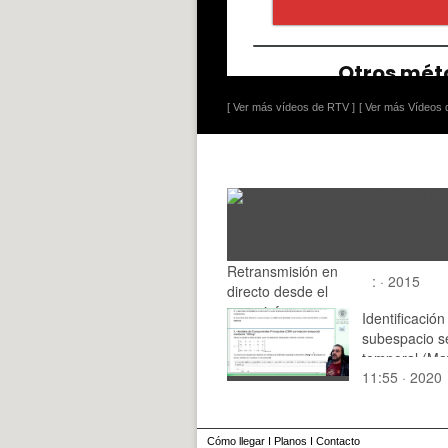
[ Ver más vídeos de RTV ]
[ Ver más Vídeos d
Retransmisión en
: · 2015
directo desde el
paraninfo
Identificación
subespacio s
temporal (Mat
11:55 · 2020
n4sid, forecas
predict, resid
kalman, etfe
Cómo llegar
I
Planos
I
Contacto