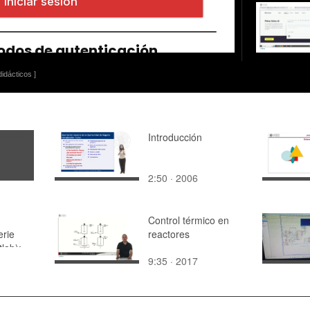
idácticos ]
Introducción
2:50 · 2006
Control térmico en
erie
reactores
lab):
9:35 · 2017
t,
ue,