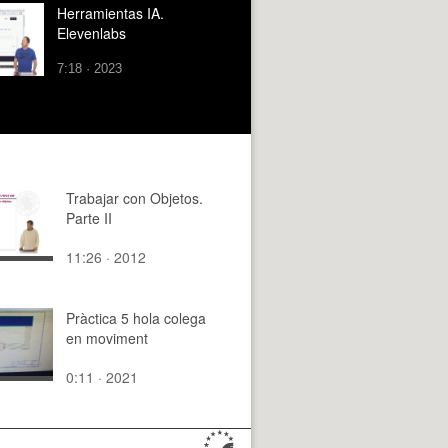
Herramientas IA.
Elevenlabs
7:18 · 2023
Trabajar con Objetos.
Parte II
11:26 · 2012
Pràctica 5 hola colega
en moviment
0:11 · 2021