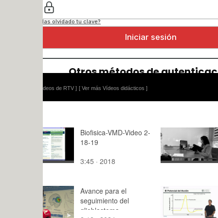
ídeos de RTV ]
[ Ver más Vídeos didácticos ]
Biofisica-VMD-Video 2-
Entrevista
18-19
CT_06 Tra
EQUIPO
3:45 · 2018
8:22 · 202
Avance para el
El potencia
seguimiento del
y su condic
glioblastoma