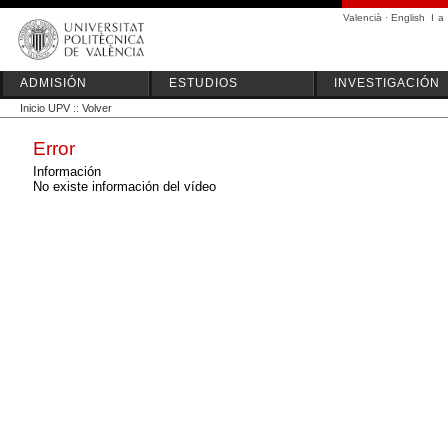
Valencià
·
English
I
a
ADMISIÓN
ESTUDIOS
INVESTIGACIÓN
Inicio UPV
::
Volver
Error
Información
No existe información del vídeo