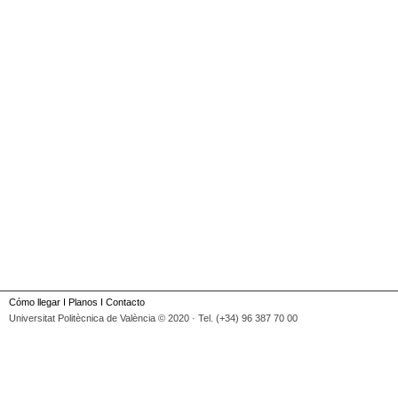
Cómo llegar
I
Planos
I
Contacto
Universitat Politècnica de València © 2020 · Tel. (+34) 96 387 70 00