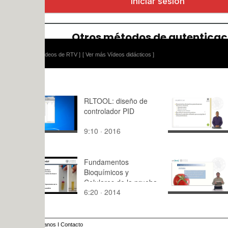
ídeos de RTV ]
[ Ver más Vídeos didácticos ]
RLTOOL: diseño de
Gestión de
controlador PID
Android
9:10 · 2016
8:34 · 201
Fundamentos
El tomate:
Bioquímicos y
silvestres 
Celulares de la prueba
6:20 · 2014
13:29 · 20
IMViC
anos
I
Contacto