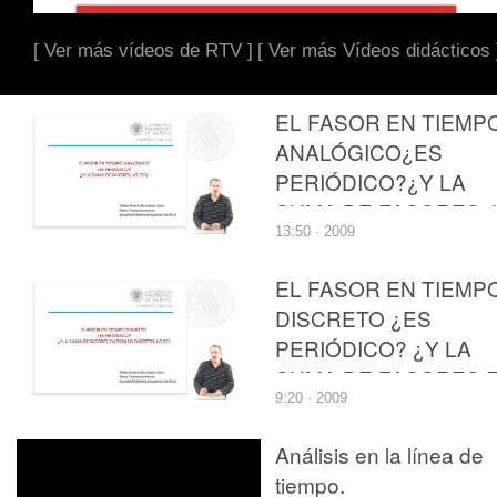
[ Ver más vídeos de RTV ]
[ Ver más Vídeos didácticos 
EL FASOR EN TIEMP
ANALÓGICO¿ES
PERIÓDICO?¿Y LA
SUMA DE FASORES, 
13:50 · 2009
ES?
EL FASOR EN TIEMP
DISCRETO ¿ES
PERIÓDICO? ¿Y LA
SUMA DE FASORES 
9:20 · 2009
TIEMPO DISCRETO, 
ES?
Análisis en la línea de
tiempo.