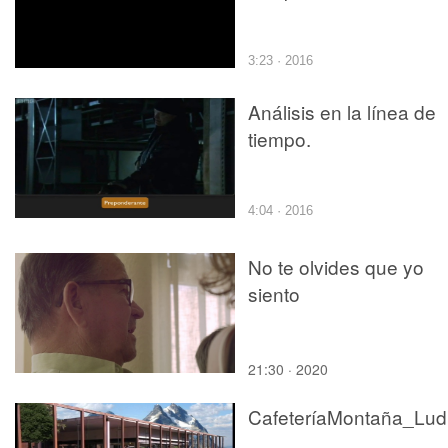
3:23 · 2016
Análisis en la línea de
tiempo.
4:04 · 2016
No te olvides que yo
siento
21:30 · 2020
Ca