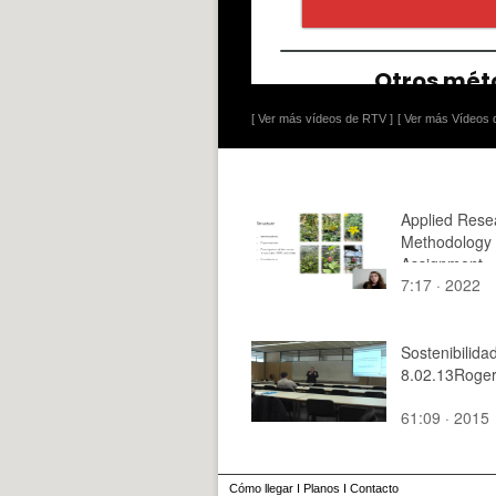
[ Ver más vídeos de RTV ]
[ Ver más Vídeos d
Applied Rese
Methodology 
Assignment
7:17 · 2022
Sostenibilida
8.02.13Roger
61:09 · 2015
Cómo llegar
I
Planos
I
Contacto