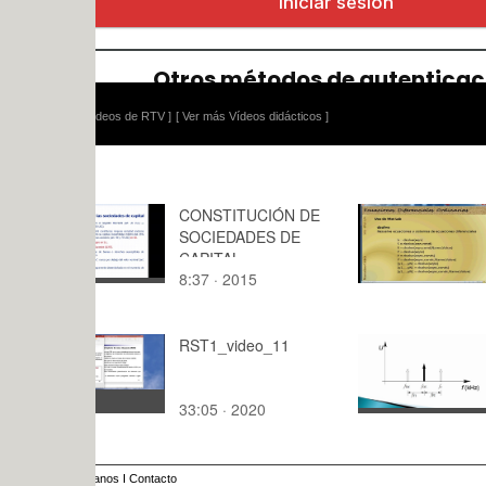
ídeos de RTV ]
[ Ver más Vídeos didácticos ]
CONSTITUCIÓN DE
M2-EDO-0
SOCIEDADES DE
CAPITAL
8:37 · 2015
5:14 · 201
RST1_video_11
Receptor. E
la frecuen
33:05 · 2020
7:,4 · 2020
anos
I
Contacto