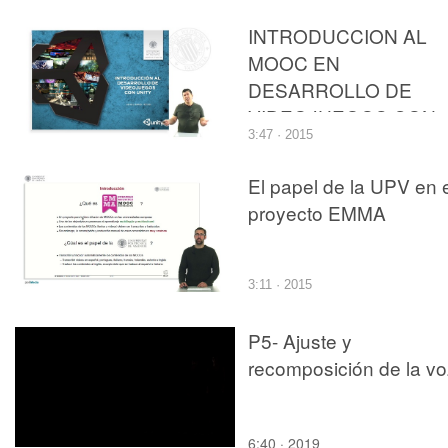
INTRODUCCION AL
MOOC EN
DESARROLLO DE
VIDEOJUEGOS CON
3:47 · 2015
UNITY
El papel de la UPV en 
proyecto EMMA
3:11 · 2015
P5- Ajuste y
recomposición de la vo
6:40 · 2019