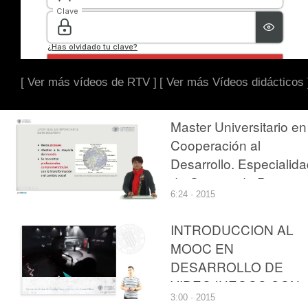
[ Ver más vídeos de RTV ]
[ Ver más Vídeos didácticos 
Master Universitario en
Cooperación al
Desarrollo. Especialid
de Gestion de Proyect
6:24 · 2015
y Procesos de Desarrol
INTRODUCCION AL
MOOC EN
DESARROLLO DE
VIDEOJUEGOS CON
3:00 · 2015
UNITY