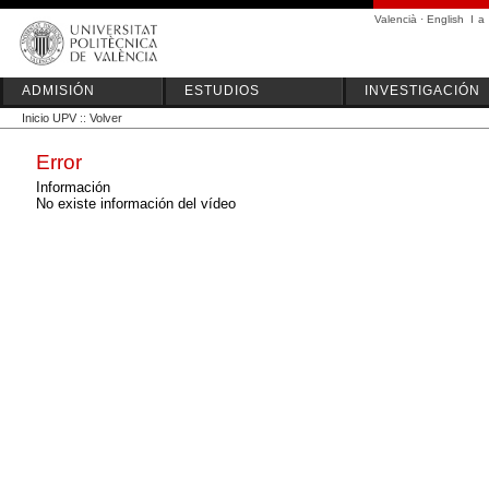
Valencià
·
English
I
a
ADMISIÓN
ESTUDIOS
INVESTIGACIÓN
Inicio UPV
::
Volver
Error
Información
No existe información del vídeo