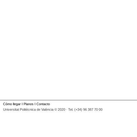
Cómo llegar
I
Planos
I
Contacto
Universitat Politècnica de València © 2020 · Tel. (+34) 96 387 70 00