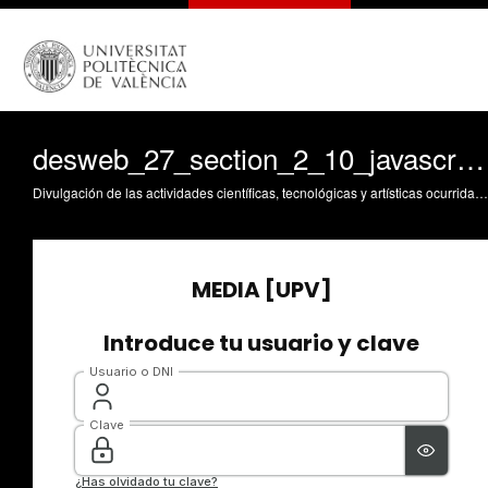
desweb_27_section_2_10_javascript_settings
Divulgación de las actividades científicas, tecnológicas y artísticas ocurridas en los tres campus de la UPV