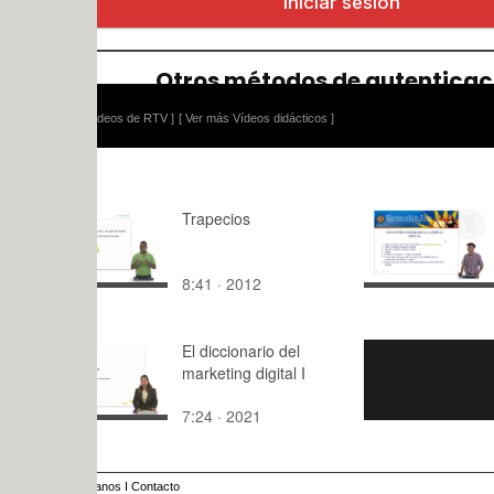
ídeos de RTV ]
[ Ver más Vídeos didácticos ]
Trapecios
Acceso al
Virtual
8:41 · 2012
3:45 · 200
El diccionario del
Cortografi
marketing digital I
7:24 · 2021
1:40 · 201
anos
I
Contacto