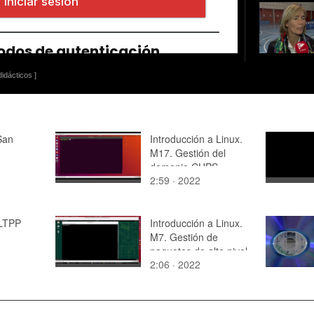
idácticos ]
San
Introducción a Linux.
M17. Gestión del
demonio CUPS
2:59 · 2022
LTPP
Introducción a Linux.
M7. Gestión de
paquetes de alto nivel
2:06 · 2022
con zypper en
openSUSE