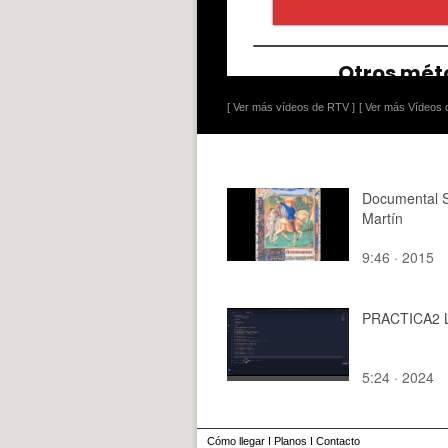
[ Ver más vídeos de RTV ]
[ Ver más Vídeos d
Documental 
Martín
9:46 · 2015
PRACTICA2 
5:24 · 2024
Cómo llegar
I
Planos
I
Contacto