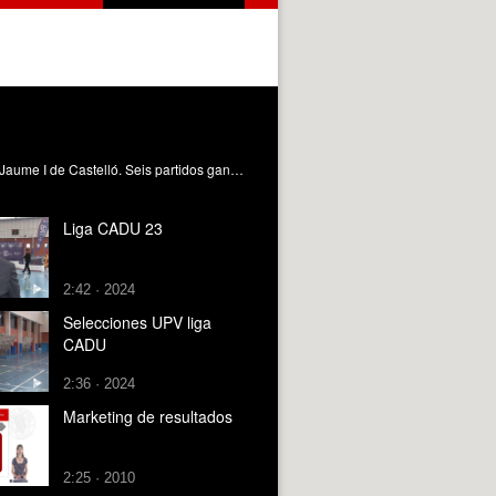
Segunda jornada de la liga CADU, campeonato de Deporte Universitario que se ha disputado entre la UPV y la Universitat Jaume I de Castelló. Seis partidos ganados, de nueve, es el resultado de los jugados en casa.
Liga CADU 23
2:42 · 2024
Selecciones UPV liga
CADU
2:36 · 2024
Marketing de resultados
2:25 · 2010