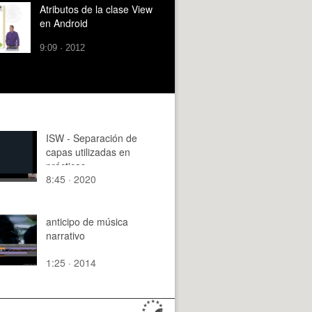
Atributos de la clase View
en Android
9:09 · 2012
ISW - Separación de
capas utilizadas en
prácticas
8:45 · 2020
anticipo de música
narrativo
1:25 · 2014