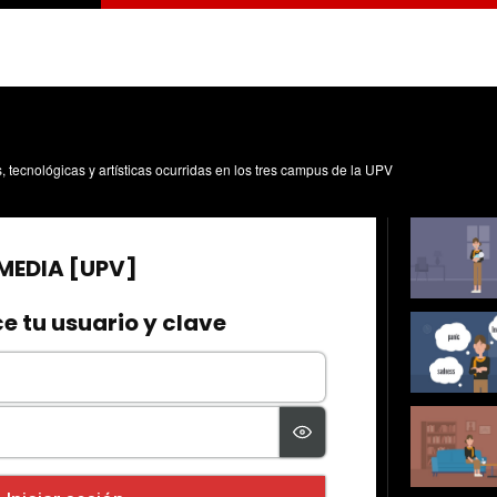
s, tecnológicas y artísticas ocurridas en los tres campus de la UPV