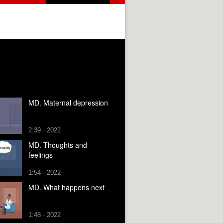
MD. Maternal depression
2:39 · 2022
MD. Thoughts and
feelings
1:54 · 2022
MD. What happens next
1:48 · 2022