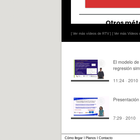
[ Ver más vídeos de RTV ]
[ Ver más Vídeos d
El modelo de
regresión sim
11:24 · 2010
Presentación
7:29 · 2010
Cómo llegar
I
Planos
I
Contacto