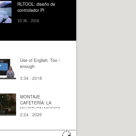
RLTOOL: diseño de
controlador PI
10:36 · 2016
Use of English. Too /
enough
3:34 · 2018
MONTAJE
CAFETERÍA: LA
MUJER SIN MÚSICA
2:24 · 2025