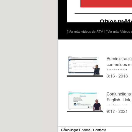
[ Ver más vídeos de RTV ]
[ Ver más Vídeos d
Administraci
contenidos e
SharePoint
3:16 · 2018
Conjunctions 
English. Link,
and reason
9:17 · 2021
Cómo llegar
I
Planos
I
Contacto