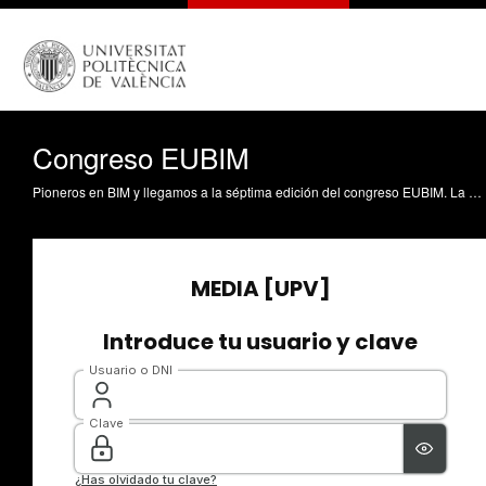
Congreso EUBIM
Pioneros en BIM y llegamos a la séptima edición del congreso EUBIM. La UPV organizó el primer encuentro sobre esta metodología, en España, y sigue liderando su enseñanza en la universidad. BIM traslada el proceso de prototipado de la industria, a la construcción.