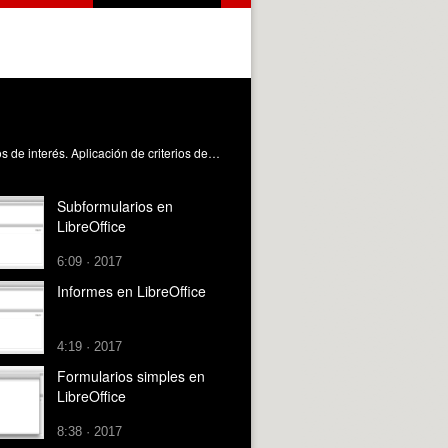
Creación de consultas sobre varias tablas de una base de datos. Selección de tablas involucradas. Selección de los campos de interés. Aplicación de criterios de ordenación y filtros. Rebollo Pedruelo, M. (2017). Consultas en LibreOffice. https://riunet.upv.es/handle/10251/82996 DER
Subformularios en
LibreOffice
6:09 · 2017
Informes en LibreOffice
4:19 · 2017
Formularios simples en
LibreOffice
8:38 · 2017