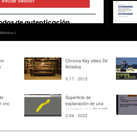
idácticos ]
mi
Chroma Key video Dir
o
Artística
0:17 · 2015
de
Superficie de
r cnc
explanación de una
carretera con Civil 3D
2:04 · 2022