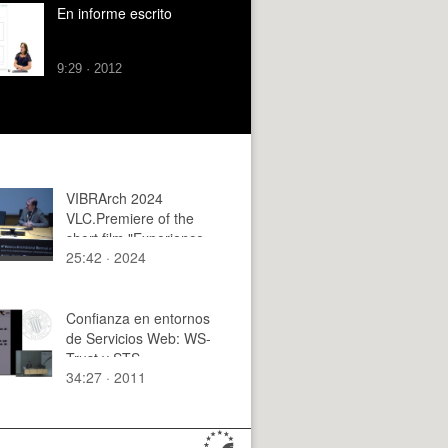
En informe escrito
9:29 · 2012
VIBRArch 2024
VLC.Premiere of the
short film "Experience
25:42 · 2024
in development
cooperation through
the design of
emergency housing in
Confianza en entornos
Equatorial Guinea".
de Servicios Web: WS-
Trust y STS
34:27 · 2011