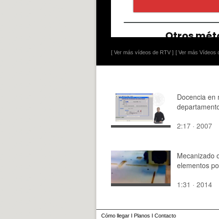
[ Ver más vídeos de RTV ]
[ Ver más Vídeos d
Docencia en 
departament
2:17 · 2007
Mecanizado 
elementos po
1:31 · 2014
Cómo llegar
I
Planos
I
Contacto