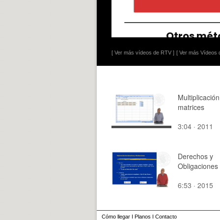
[ Ver más vídeos de RTV ]
[ Ver más Vídeos d
Multiplicació
matrices
3:04 · 2011
Derechos y
Obligaciones
6:53 · 2015
Cómo llegar
I
Planos
I
Contacto