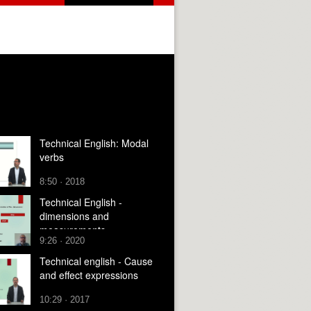
Technical English: Modal
verbs
8:50 · 2018
Technical English -
dimensions and
measurements
9:26 · 2020
Technical english - Cause
and effect expressions
10:29 · 2017