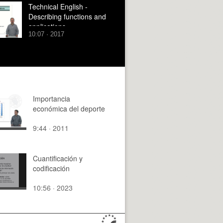
Technical English -
Describing functions and
applications
10:07 · 2017
Importancia
económica del deporte
9:44 · 2011
Cuantificación y
codificación
10:56 · 2023